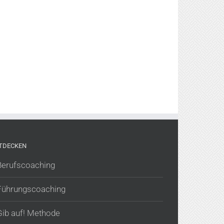
TDECKEN
Berufscoaching
Führungscoaching
Gib auf! Methode