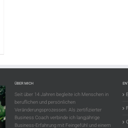
ÜBER MICH
EN
Seit über 14 Jahren begleite ich Menschen in
beruflichen und persönlichen
Veränderungsprozessen. Als zertifizierter
Business Coach verbinde ich langjährige
Business-Erfahrung mit Feingefühl und einem