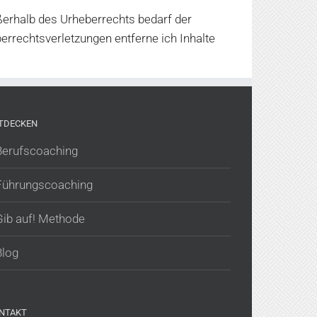
ußerhalb des Urheberrechts bedarf der
errechtsverletzungen entferne ich Inhalte
TDECKEN
Berufscoaching
Führungscoaching
Gib auf! Methode
Blog
NTAKT