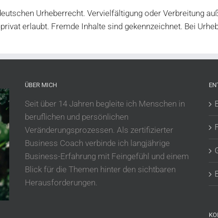
deutschen Urheberrecht. Vervielfältigung oder Verbreitung a
privat erlaubt. Fremde Inhalte sind gekennzeichnet. Bei Urheb
ÜBER MICH
EN
Seit über 14 Jahren begleite ich Menschen in
beruflichen und persönlichen
Veränderungsprozessen. Als zertifizierter
Business Coach verbinde ich langjährige
Business-Erfahrung mit Feingefühl und einem
Blick für die Themen hinter den sichtbaren
Herausforderungen.
KO