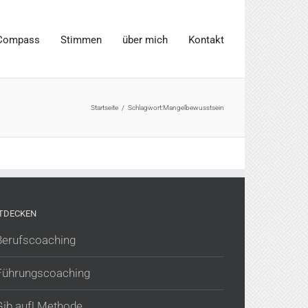
Compass
Stimmen
über mich
Kontakt
Startseite
/
Schlagwort:
Mangelbewusstsein
TDECKEN
Berufscoaching
Führungscoaching
Gib auf! Methode