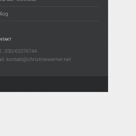
Blog
NTAKT
l.: 030/63376744
il: kontakt@christinewerner.net