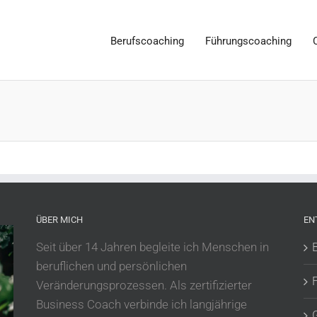
Berufscoaching
Führungscoaching
ÜBER MICH
EN
Seit über 14 Jahren begleite ich Menschen in
beruflichen und persönlichen
Veränderungsprozessen. Als zertifizierter
Business Coach verbinde ich langjährige