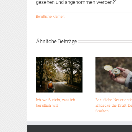
gesehen und angenommen werden?“
Berufliche Klarheit
Ähnliche Beiträge
Ich weiß nicht, was ich
Berufliche Neuorienti
beruflich will
Entdecke die Kraft D
Stärken