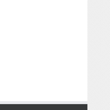
Yin und Yang: Die zwei
Seiten des Lebens
verstehen