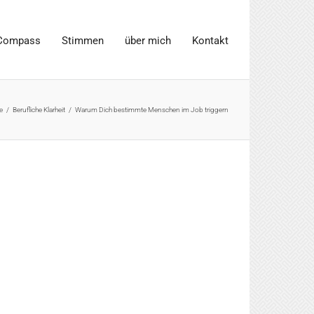
Compass
Stimmen
über mich
Kontakt
e
/
Berufliche Klarheit
/
Warum Dich bestimmte Menschen im Job triggern