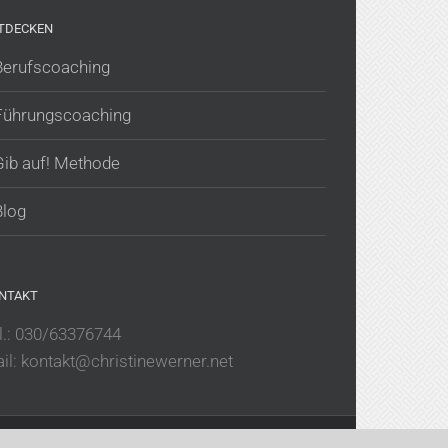
TDECKEN
Berufscoaching
Führungscoaching
Gib auf! Methode
Blog
NTAKT
l.: 030/63376744
il: kontakt@christinewerner.net