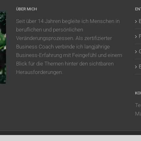
ÜBER MICH
EN
Seit über 14 Jahren begleite ich Menschen in
beruflichen und persönlichen
Veränderungsprozessen. Als zertifizierter
Business Coach verbinde ich langjährige
Business-Erfahrung mit Feingefühl und einem
Blick für die Themen hinter den sichtbaren
Herausforderungen.
KO
Te
Ma