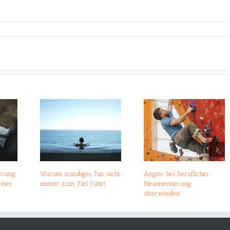
erung:
Warum ständiges Tun nicht
Ängste bei beruflicher
einer
immer zum Ziel führt
Neuorientierung
überwinden