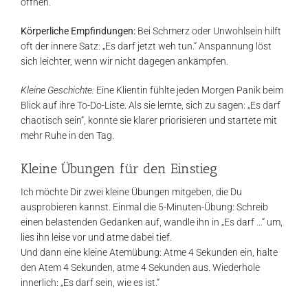
öffnen.
Körperliche Empfindungen:
Bei Schmerz oder Unwohlsein hilft
oft der innere Satz: „Es darf jetzt weh tun.“ Anspannung löst
sich leichter, wenn wir nicht dagegen ankämpfen.
Kleine Geschichte:
Eine Klientin fühlte jeden Morgen Panik beim
Blick auf ihre To-Do-Liste. Als sie lernte, sich zu sagen: „Es darf
chaotisch sein“, konnte sie klarer priorisieren und startete mit
mehr Ruhe in den Tag.
Kleine Übungen für den Einstieg
Ich möchte Dir zwei kleine Übungen mitgeben, die Du
ausprobieren kannst. Einmal die 5-Minuten-Übung: Schreib
einen belastenden Gedanken auf, wandle ihn in „Es darf …“ um,
lies ihn leise vor und atme dabei tief.
Und dann eine kleine Atemübung: Atme 4 Sekunden ein, halte
den Atem 4 Sekunden, atme 4 Sekunden aus. Wiederhole
innerlich: „Es darf sein, wie es ist.“