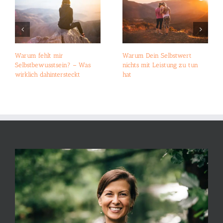
Warum fehlt mir
Warum Dein Selbstwert
Selbstbewusstsein? – Was
nichts mit Leistung zu tun
wirklich dahintersteckt
hat