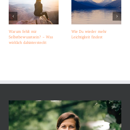
Warum fehlt mir
Wie Du wieder mehr
Selbstbewusstsein? – Was
Leichtigkeit findest
wirklich dahintersteckt