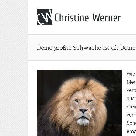
Zum
Inhalt
springen
Deine größte Schwäche ist oft Deine
Wie 
Mens
verb
aus 
mei
ver
Scho
empf