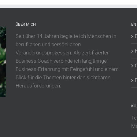
ÜBER MICH
EN
Seit über 14 Jahren begleite ich Menschen in
beruflichen und persönlichen
Veränderungsprozessen. Als zertifizierter
Business Coach verbinde ich langjährige
Business-Erfahrung mit Feingefühl und einem
Blick für die Themen hinter den sichtbaren
Herausforderungen.
KO
Te
Ma