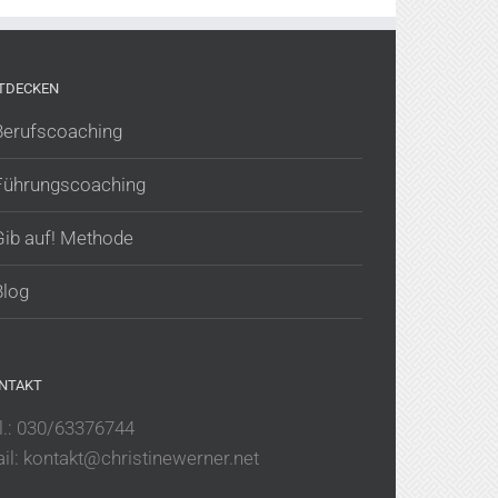
TDECKEN
Berufscoaching
Führungscoaching
Gib auf! Methode
Blog
NTAKT
l.: 030/63376744
il: kontakt@christinewerner.net